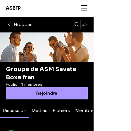
ASBFP
Groupes
Groupe de ASM Savate
Boxe fran
Public
·
4 membres
Rejoindre
Discussion
Médias
Fichiers
Membres